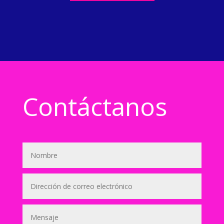
Contáctanos